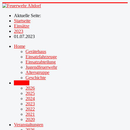
Aktuelle Seite:
Startseite
Einsätze
2023
01.07.2023
Home
Gerätehaus
Einsatzfahrzeuge
Einsatzabteilung
Jugendfeuerwehr
Altersgruppe
Geschichte
Einsätze
2026
2025
2024
2023
2022
2021
2020
Veranstaltungen
2026